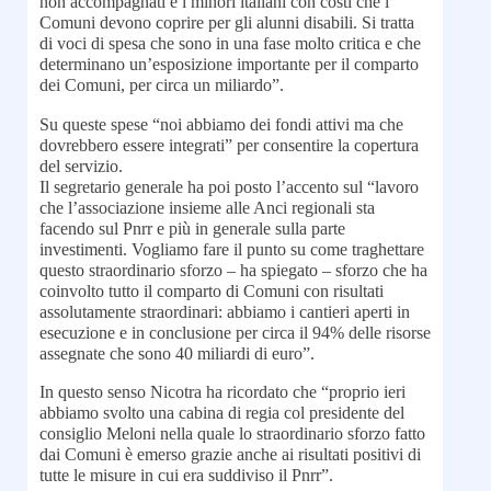
non accompagnati e i minori italiani con costi che i
Comuni devono coprire per gli alunni disabili. Si tratta
di voci di spesa che sono in una fase molto critica e che
determinano un’esposizione importante per il comparto
dei Comuni, per circa un miliardo”.
Su queste spese “noi abbiamo dei fondi attivi ma che
dovrebbero essere integrati” per consentire la copertura
del servizio.
Il segretario generale ha poi posto l’accento sul “lavoro
che l’associazione insieme alle Anci regionali sta
facendo sul Pnrr e più in generale sulla parte
investimenti. Vogliamo fare il punto su come traghettare
questo straordinario sforzo – ha spiegato – sforzo che ha
coinvolto tutto il comparto di Comuni con risultati
assolutamente straordinari: abbiamo i cantieri aperti in
esecuzione e in conclusione per circa il 94% delle risorse
assegnate che sono 40 miliardi di euro”.
In questo senso Nicotra ha ricordato che “proprio ieri
abbiamo svolto una cabina di regia col presidente del
consiglio Meloni nella quale lo straordinario sforzo fatto
dai Comuni è emerso grazie anche ai risultati positivi di
tutte le misure in cui era suddiviso il Pnrr”.