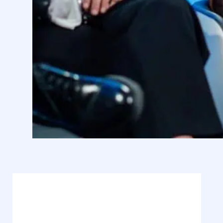
“Auspico soluzioni positive ai
problemi posti dai Comuni”